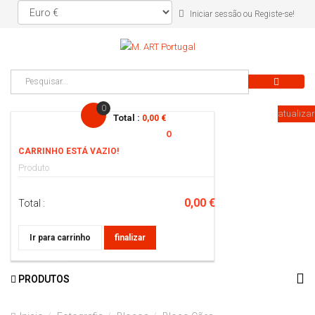
ou
Iniciar sessão
Registe-se!
0
atualizar
Total :
0,00 €
O
CARRINHO ESTÁ VAZIO!
Produto
0,00 €
Total :
Ir para carrinho
finalizar
PRODUTOS