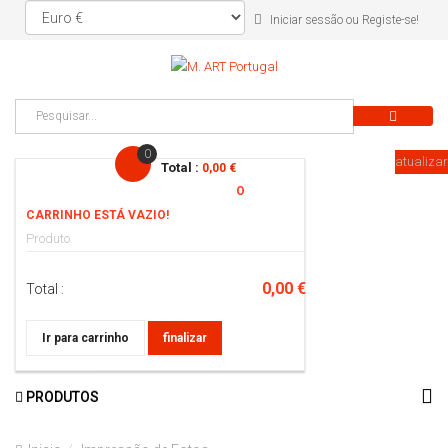
ou
Iniciar sessão
Registe-se!
0
atualizar
Total :
0,00 €
O
CARRINHO ESTÁ VAZIO!
Produto
0,00 €
Total :
Ir para carrinho
finalizar
PRODUTOS